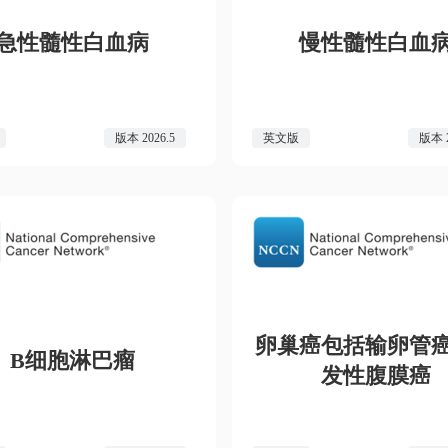
急性髓性白血病
慢性髓性白血
版本 2026.5
英文版
版本 2
卵巢癌包括输卵管
B细胞淋巴瘤
发性腹膜癌