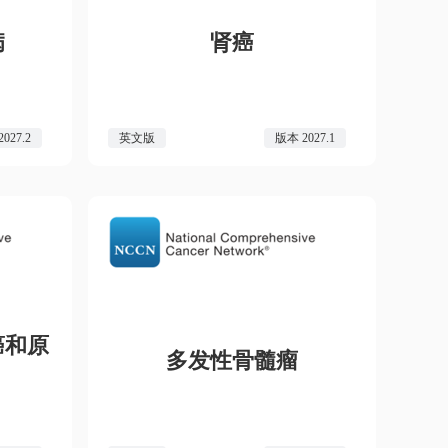
病
肾癌
027.2
英文版
版本 2027.1
癌和原
多发性骨髓瘤